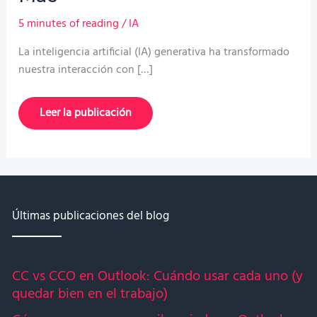
5 minutes of reading
/
IA
La inteligencia artificial (IA) generativa ha transformado
nuestra interacción con […]
Lleva
Leer la publicación
la
IA
a
tu
escritorio:
ChatGPT,
Claude
y
Perplexity
Últimas publicaciones del blog
lanzan
versiones
para
PC
y
CC vs CCO en Outlook: Cuándo usar cada uno (y
Mac
quedar bien en el trabajo)