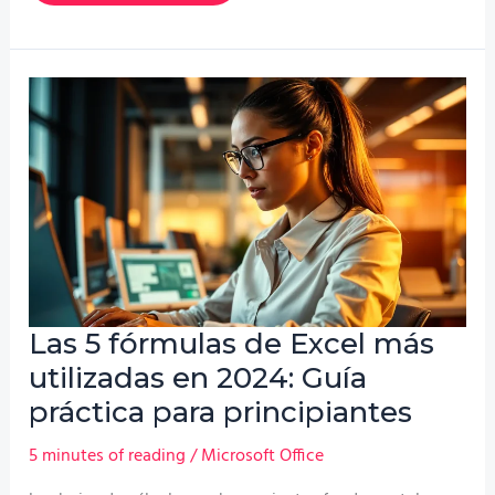
cuando
te
llaman
por
Teams?
Revisa
esto
Las 5 fórmulas de Excel más
utilizadas en 2024: Guía
práctica para principiantes
5 minutes of reading
/
Microsoft Office