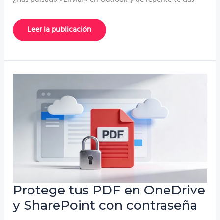
Cómo
Leer la publicación
recuperar
un
email
enviado
en
Outlook:
Guía
paso
a
paso
Protege tus PDF en OneDrive
y SharePoint con contraseña