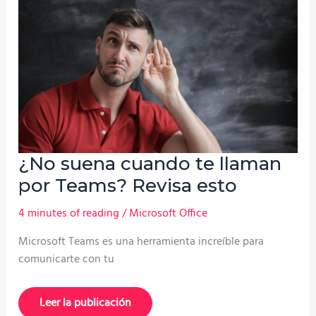
bruto
en
Excel
paso
a
paso
¿No suena cuando te llaman
por Teams? Revisa esto
4 minutes of reading
/
Microsoft Office
Microsoft Teams es una herramienta increíble para
comunicarte con tu
¿No
Leer la publicación
suena