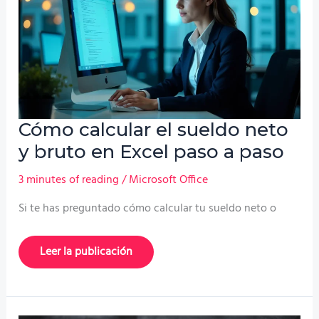
Cómo calcular el sueldo neto
y bruto en Excel paso a paso
3 minutes of reading
/
Microsoft Office
Si te has preguntado cómo calcular tu sueldo neto o
Cómo
Leer la publicación
calcular
el
sueldo
neto
y