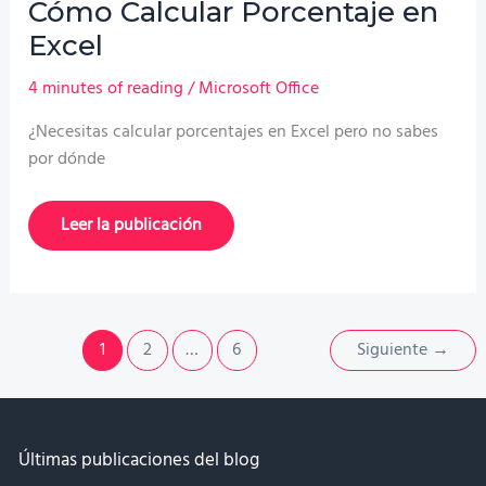
Cómo Calcular Porcentaje en
Excel
4 minutes of reading
/
Microsoft Office
¿Necesitas calcular porcentajes en Excel pero no sabes
por dónde
Cómo
Leer la publicación
Calcular
Porcentaje
en
Excel
1
2
…
6
Siguiente
→
Últimas publicaciones del blog