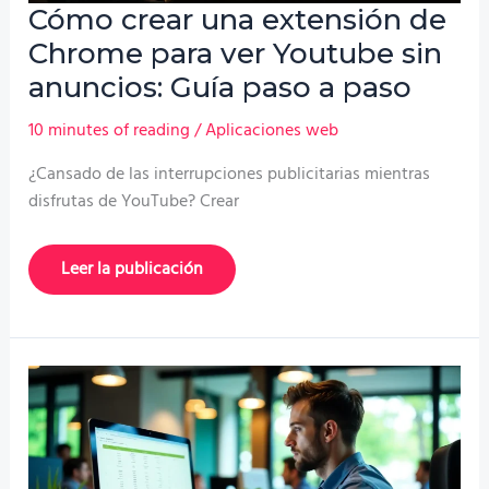
Cómo crear una extensión de
Chrome para ver Youtube sin
anuncios: Guía paso a paso
10 minutes of reading
/
Aplicaciones web
¿Cansado de las interrupciones publicitarias mientras
disfrutas de YouTube? Crear
Cómo
Leer la publicación
crear
una
extensión
de
Chrome
para
ver
Youtube
sin
anuncios:
Guía
paso