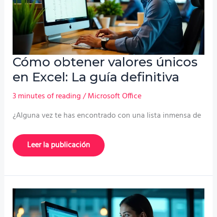
a
paso
Cómo obtener valores únicos
en Excel: La guía definitiva
3 minutes of reading
/
Microsoft Office
¿Alguna vez te has encontrado con una lista inmensa de
Cómo
Leer la publicación
obtener
valores
únicos
en
Excel:
La
guía
definitiva