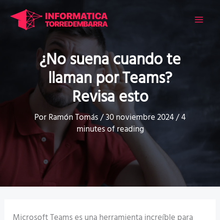
Ir
al
contenido
¿No suena cuando te
llaman por Teams?
Revisa esto
Por
Ramón Tomás
/
30 noviembre 2024
/
4
minutes of reading
Microsoft Teams es una herramienta increíble para