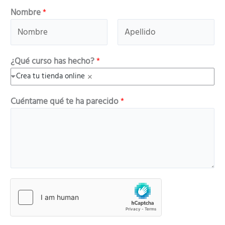
Nombre
*
N
A
¿Qué curso has hecho?
*
o
p
m
Crea tu tienda online
e
b
l
h
Cuéntame qué te ha parecido
*
r
l
e
e
i
c
d
h
o
o
s
?
¿
Q
u
é
¿