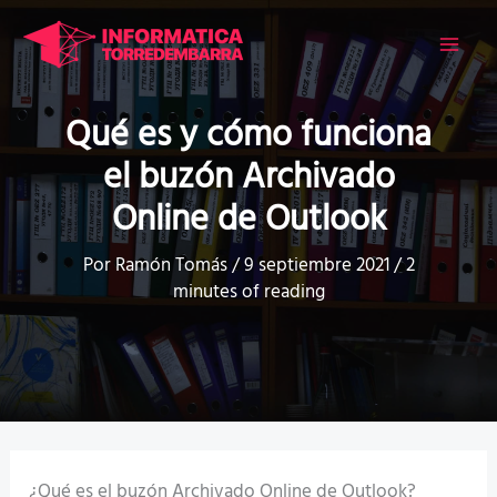
Ir
al
contenido
Qué es y cómo funciona
el buzón Archivado
Online de Outlook
Por
Ramón Tomás
/
9 septiembre 2021
/
2
minutes of reading
¿Qué es el buzón Archivado Online de Outlook?