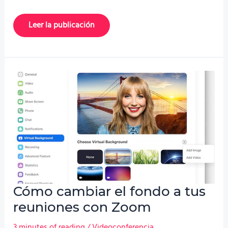
Fondos
Leer la publicación
de
Navidad
para
tus
reuniones
con
Teams
y
Zoom
Cómo cambiar el fondo a tus
reuniones con Zoom
3 minutes of reading
/
Videoconferencia